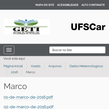
MAPA DO SITE
ACESSIBILIDADE
ALTO CONTRASTE
N
B
Toggle navigation
a
Busca Avançada…
Você está aqui:
v
Página Inicial
Assets
Arquivos
Dados Meteorologicos
e
2016
Marco
g
a
Marco
ç
ã
01-de-marco-de-2016.pdf
o
02-de-marco-de-2016.pdf