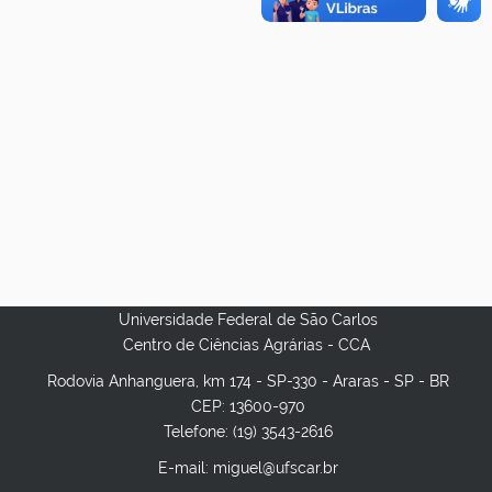
Universidade Federal de São Carlos
Centro de Ciências Agrárias - CCA
Rodovia Anhanguera, km 174 - SP-330 - Araras - SP - BR
CEP: 13600-970
Telefone: (19) 3543-2616
E-mail: miguel@ufscar.br