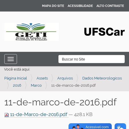
MAPA DO SITE
ACESSIBILIDADE
ALTO CONTRASTE
N
B
Toggle navigation
a
Busca Avançada…
Você está aqui:
v
Página Inicial
Assets
Arquivos
Dados Meteorologicos
e
2016
Marco
11-de-marco-de-2016.pdf
g
a
11-de-marco-de-2016.pdf
ç
ã
11-de-Marco-de-2016.pdf
— 428.1 KB
o