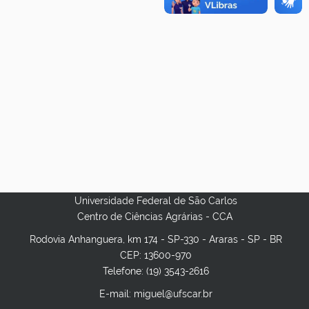
Universidade Federal de São Carlos
Centro de Ciências Agrárias - CCA
Rodovia Anhanguera, km 174 - SP-330 - Araras - SP - BR
CEP: 13600-970
Telefone: (19) 3543-2616
E-mail: miguel@ufscar.br