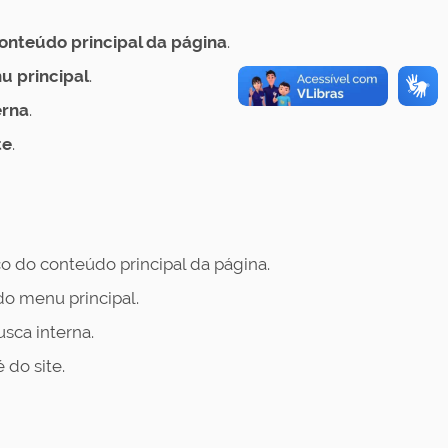
nteúdo principal da página
.
nu principal
.
erna
.
te
.
 do conteúdo principal da página.
do menu principal.
sca interna.
 do site.