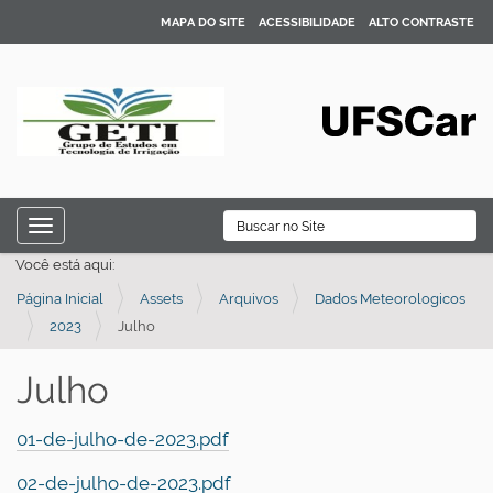
MAPA DO SITE
ACESSIBILIDADE
ALTO CONTRASTE
N
B
Toggle navigation
a
Busca Avançada…
Você está aqui:
v
Página Inicial
Assets
Arquivos
Dados Meteorologicos
e
2023
Julho
g
a
Julho
ç
ã
01-de-julho-de-2023.pdf
o
02-de-julho-de-2023.pdf