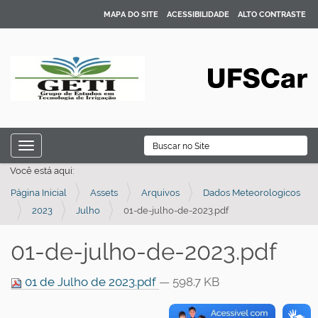
MAPA DO SITE
ACESSIBILIDADE
ALTO CONTRASTE
N
B
Toggle navigation
a
Busca Avançada…
Você está aqui:
v
Página Inicial
Assets
Arquivos
Dados Meteorologicos
e
2023
Julho
01-de-julho-de-2023.pdf
g
a
01-de-julho-de-2023.pdf
ç
ã
01 de Julho de 2023.pdf
— 598.7 KB
o