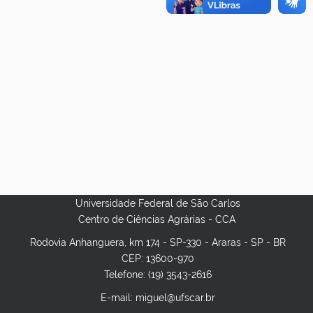
Universidade Federal de São Carlos
Centro de Ciências Agrárias - CCA
Rodovia Anhanguera, km 174 - SP-330 - Araras - SP - BR
CEP: 13600-970
Telefone: (19) 3543-2616
E-mail: miguel@ufscar.br