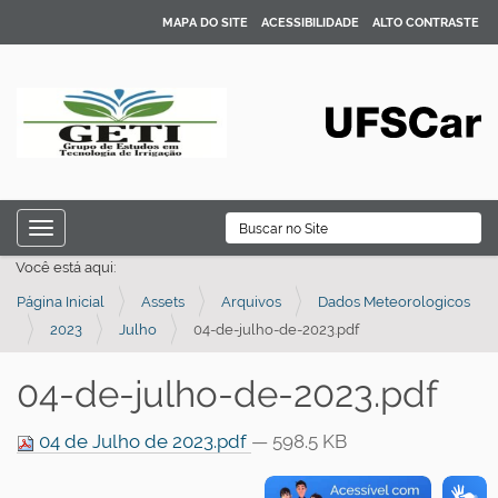
MAPA DO SITE
ACESSIBILIDADE
ALTO CONTRASTE
N
B
Toggle navigation
a
Busca Avançada…
Você está aqui:
v
Página Inicial
Assets
Arquivos
Dados Meteorologicos
e
2023
Julho
04-de-julho-de-2023.pdf
g
a
04-de-julho-de-2023.pdf
ç
ã
04 de Julho de 2023.pdf
— 598.5 KB
o