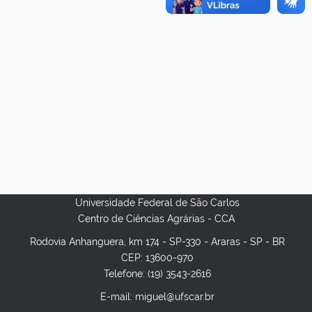
Universidade Federal de São Carlos
Centro de Ciências Agrárias - CCA
Rodovia Anhanguera, km 174 - SP-330 - Araras - SP - BR
CEP: 13600-970
Telefone: (19) 3543-2616
E-mail: miguel@ufscar.br