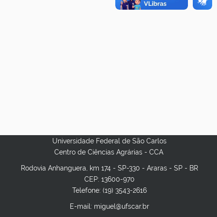
Universidade Federal de São Carlos
Centro de Ciências Agrárias - CCA
Rodovia Anhanguera, km 174 - SP-330 - Araras - SP - BR
CEP: 13600-970
Telefone: (19) 3543-2616
E-mail: miguel@ufscar.br