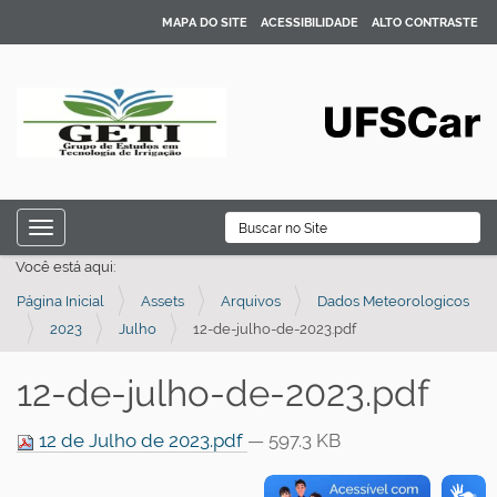
MAPA DO SITE
ACESSIBILIDADE
ALTO CONTRASTE
N
B
Toggle navigation
a
Busca Avançada…
Você está aqui:
v
Página Inicial
Assets
Arquivos
Dados Meteorologicos
e
2023
Julho
12-de-julho-de-2023.pdf
g
a
12-de-julho-de-2023.pdf
ç
ã
12 de Julho de 2023.pdf
— 597.3 KB
o