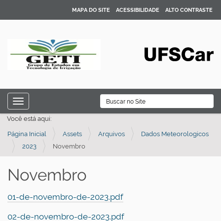
MAPA DO SITE
ACESSIBILIDADE
ALTO CONTRASTE
N
B
Toggle navigation
a
Busca Avançada…
Você está aqui:
v
Página Inicial
Assets
Arquivos
Dados Meteorologicos
e
2023
Novembro
g
a
Novembro
ç
ã
01-de-novembro-de-2023.pdf
o
02-de-novembro-de-2023.pdf