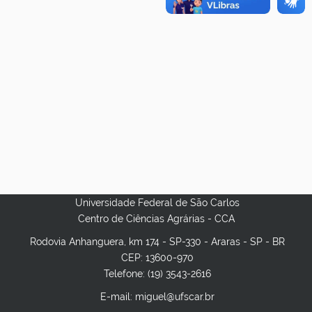
Universidade Federal de São Carlos
Centro de Ciências Agrárias - CCA
Rodovia Anhanguera, km 174 - SP-330 - Araras - SP - BR
CEP: 13600-970
Telefone: (19) 3543-2616
E-mail: miguel@ufscar.br