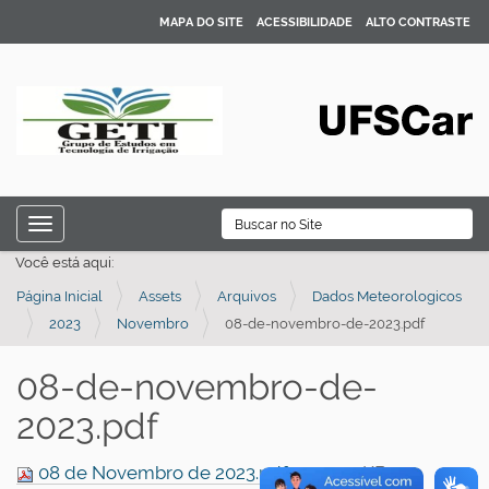
MAPA DO SITE
ACESSIBILIDADE
ALTO CONTRASTE
N
B
Toggle navigation
a
Busca Avançada…
Você está aqui:
v
Página Inicial
Assets
Arquivos
Dados Meteorologicos
e
2023
Novembro
08-de-novembro-de-2023.pdf
g
a
08-de-novembro-de-
ç
2023.pdf
ã
o
08 de Novembro de 2023.pdf
— 599.5 KB