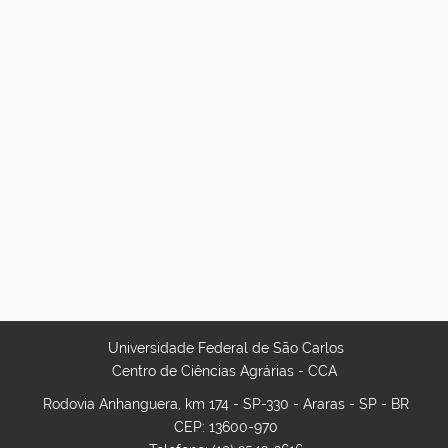
Universidade Federal de São Carlos
Centro de Ciências Agrárias - CCA
Rodovia Anhanguera, km 174 - SP-330 - Araras - SP - BR
CEP: 13600-970