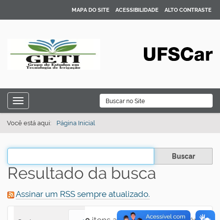
MAPA DO SITE
ACESSIBILIDADE
ALTO CONTRASTE
N
B
Toggle navigation
a
Busca Avançada…
v
Você está aqui:
Página Inicial
e
g
Filtrar os resultados
a
Resultado da busca
ç
ã
Assinar um RSS sempre atualizado.
o