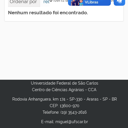
0
itens atendem ao seu critério.
Ordenar por
relevância
data (mais recente pri
Nenhum resultado foi encontrado.
Universidade Federal de São Carlos
Centro de Ciências Agrárias - CCA
Rodovia Anhanguera, km 174 - SP-330 - Araras - SP - BR
CEP: 13600-970
Telefone: (19) 3543-2616
E-mail: miguel@ufscar.br